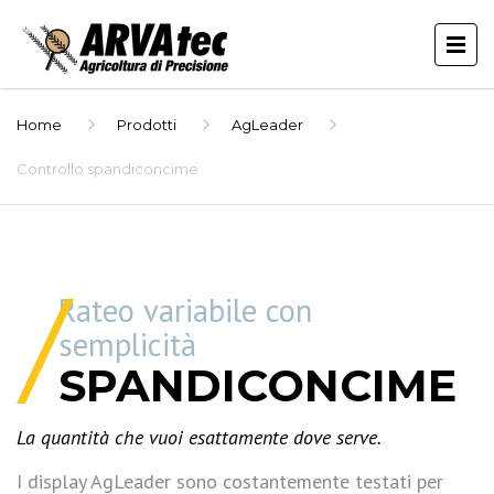
Home
Prodotti
AgLeader
Controllo spandiconcime
Rateo variabile con
semplicità
SPANDICONCIME
La quantità che vuoi esattamente dove serve.
I display AgLeader sono costantemente testati per