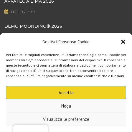
ARVATEC A EIMA 2026
LUGLIO 2, 2026
DEMO MOONDINO®️ 2026
LUGLIO 1, 2026
Gestisci Consenso Cookie
ISCRIVITI ALLA NEWSLETTER!
Per fornire le migliori esperienze, utilizziamo tecnologie come i cookie per
memorizzare e/o accedere alle informazioni del dispositivo. Il consenso a
queste tecnologie ci permetterà di elaborare dati come il comportamento
di navigazione o ID unici su questo sito. Non acconsentire o ritirare il
La tua e-mail:
consenso può influire negativamente su alcune caratteristiche e funzioni.
Acconsento che ARVAtec utilizzi i miei dati per inviarmi email informative
in base al Regolamento Generale sulla Protezione dei Dati (UE 2016/679). Le
Accetta
Acconsento
informazioni fornite non saranno cedute a terze parti.:
Nega
Visualizza le preferenze