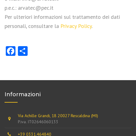
p.e.c.: arvatec@pec.it
Per ulteriori informazioni sul trattamento dei dati
personali, consultare la
Privacy Policy
.
Facebook
Share
Informazioni
Via Achille Grandi, 18 20027 Rescaldina (MI)
P.iva. IT02646060133
+39 0331.464840