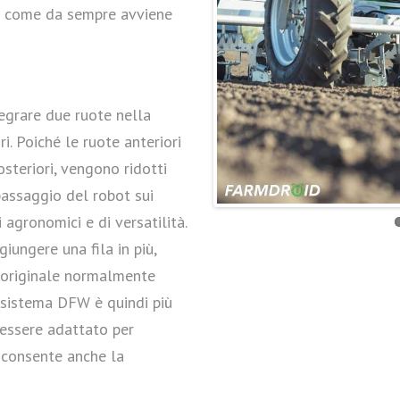
a come da sempre avviene
OCCASIONI
SERVIZI
egrare due ruote nella
i. Poiché le ruote anteriori
osteriori, vengono ridotti
passaggio del robot sui
 agronomici e di versatilità.
iungere una fila in più,
 originale normalmente
l sistema DFW è quindi più
 essere adattato per
e consente anche la