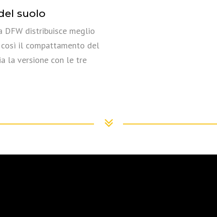
el suolo
a DFW distribuisce meglio
o così il compattamento del
ia la versione con le tre