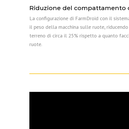
Riduzione del compattamento d
La configurazione di FarmDroid con il sistem
il peso della macchina sulle ruote, riducend
terreno di circa il 25% rispetto a quanto facc
ruote.