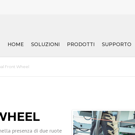
HOME
SOLUZIONI
PRODOTTI
SUPPORTO
CHI SIAMO
ARVATEC
DOWNLOAD
al Front Wheel
AGLEADER
VERIS TECHNOLOGIES
WHEEL
WAGNER
nella presenza di due ruote
FARMDROID