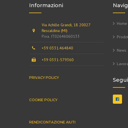
Informazioni
Navig
Home
Via Achille Grandi, 18 20027
Rescaldina (MI)
P.iva. IT02646060133
Prodot
+39 0331.464840
News
+39 0331-579360
Lavora
PRIVACY POLICY
Segui
COOKIE POLICY
RENDICONTAZIONE AIUTI