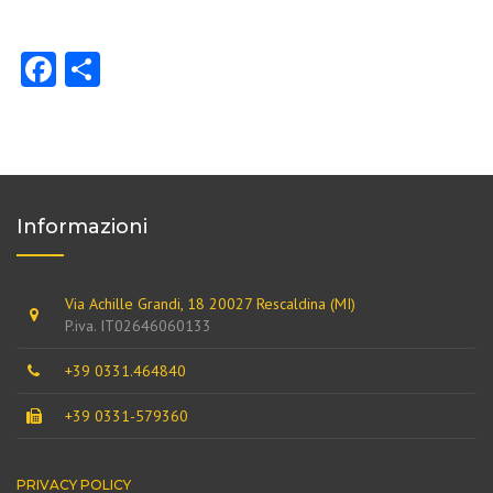
Facebook
Share
Informazioni
Via Achille Grandi, 18 20027 Rescaldina (MI)
P.iva. IT02646060133
+39 0331.464840
+39 0331-579360
PRIVACY POLICY