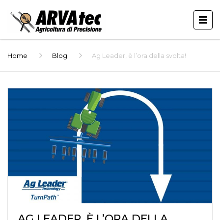
Home
Blog
Ag Leader, è l’ora della svolta!
AG LEADER, È L’ORA DELLA