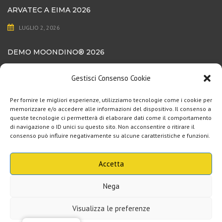
ARVATEC A EIMA 2026
LUGLIO 2, 2026
DEMO MOONDINO®️ 2026
LUGLIO 1, 2026
Gestisci Consenso Cookie
ISCRIVITI ALLA NEWSLETTER!
Per fornire le migliori esperienze, utilizziamo tecnologie come i cookie per
memorizzare e/o accedere alle informazioni del dispositivo. Il consenso a
queste tecnologie ci permetterà di elaborare dati come il comportamento
di navigazione o ID unici su questo sito. Non acconsentire o ritirare il
La tua e-mail:
consenso può influire negativamente su alcune caratteristiche e funzioni.
Acconsento che ARVAtec utilizzi i miei dati per inviarmi email informative
in base al Regolamento Generale sulla Protezione dei Dati (UE 2016/679). Le
Accetta
Acconsento
informazioni fornite non saranno cedute a terze parti.:
Nega
Visualizza le preferenze