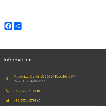
Facebook
Share
Informations
Via Achille Grandi, 18 20027 Rescaldina (MI)
P.iva. IT02646060133
+39 0331.464840
+39 0331-579360