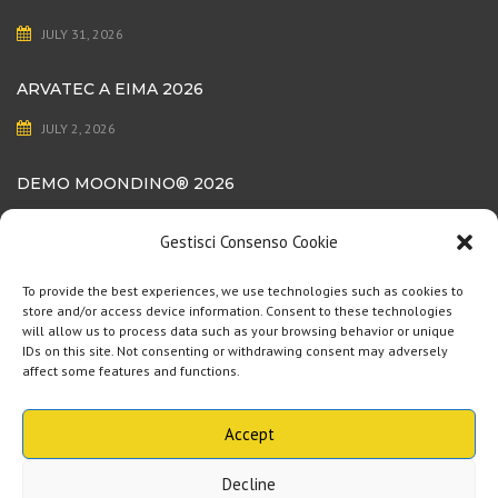
JULY 31, 2026
ARVATEC A EIMA 2026
JULY 2, 2026
DEMO MOONDINO®️ 2026
JULY 1, 2026
Gestisci Consenso Cookie
ISCRIVITI ALLA NEWSLETTER!
To provide the best experiences, we use technologies such as cookies to
store and/or access device information. Consent to these technologies
will allow us to process data such as your browsing behavior or unique
IDs on this site. Not consenting or withdrawing consent may adversely
La tua e-mail:
affect some features and functions.
I agree that ARVAtec uses my data to send me informative emails in
accordance with the General Data Protection Regulation (EU 2016/679). The
Accept
I agree
information provided will not be disclosed to third parties.:
Decline